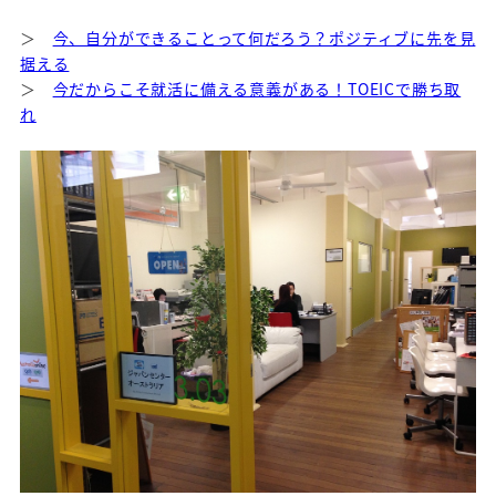
＞
今、自分ができることって何だろう？ポジティブに先を見
据える
＞
今だからこそ就活に備える意義がある！TOEICで勝ち取
れ