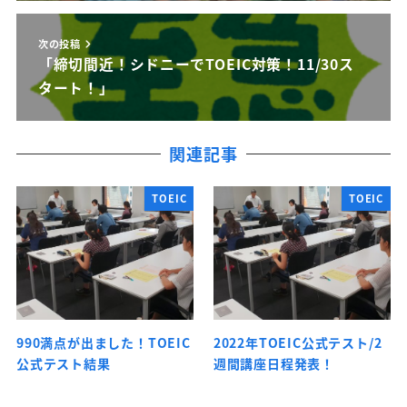
次の投稿
「締切間近！シドニーでTOEIC対策！11/30ス
タート！」
関連記事
TOEIC
TOEIC
990満点が出ました！TOEIC
2022年TOEIC公式テスト/2
公式テスト結果
週間講座日程発表！