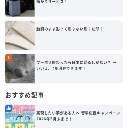
預かりサービス！
動詞のます形？て形？ない形？た形？
ワーホリ終わったら日本に帰るしかない？ →
いいえ、7年滞在できます！
おすすめ記事
実現したい夢がある人へ 留学応援キャンペーン
2026年5月末まで！