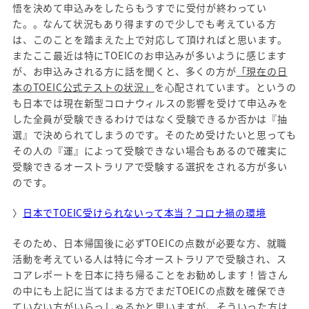
悟を決めて申込みをしたらもうすでに受付が終わってい
た。。なんて状況もあり得ますので少しでも考えている方
は、このことを踏まえた上で対応して頂ければと思います。
またここ最近は特にTOEICのお申込みが多いように感じます
が、お申込みされる方に話を聞くと、多くの方が
「現在の日
本のTOEIC公式テストの状況」
を心配されています。というの
も日本では現在新型コロナウィルスの影響を受けて申込みを
した全員が受験できるわけではなく受験できるか否かは『抽
選』で決められてしまうのです。そのため受けたいと思っても
その人の『運』によって受験できない場合もあるので確実に
受験できるオーストラリアで受験する選択をされる方が多い
のです。
〉
日本でTOEIC受けられないって本当？コロナ禍の環境
そのため、日本帰国後に必ずTOEICの点数が必要な方、就職
活動を考えている人は特に今オーストラリアで受験され、ス
コアレポートを日本に持ち帰ることをお勧めします！皆さん
の中にも上記に当てはまる方でまだTOEICの点数を確保でき
ていない方がいらっしゃるかと思いますが、そういった方は