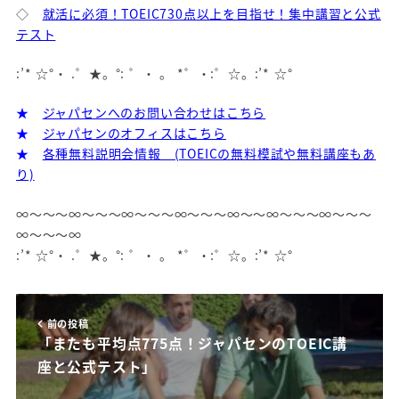
◇
就活に必須！TOEIC730点以上を目指せ！集中講習と公式
テスト
:’* ☆°・ .゜★。°: ゜・ 。 *゜・:゜☆。:’* ☆°
★
ジャパセンへのお問い合わせはこちら
★
ジャパセンのオフィスはこちら
★
各種無料説明会情報 (TOEICの無料模試や無料講座もあ
り)
∞～～～∞～～～∞～～～∞～～～∞～～∞～～～∞～～～
∞～～～∞
:’* ☆°・ .゜★。°: ゜・ 。 *゜・:゜☆。:’* ☆°
前の投稿
「またも平均点775点！ジャパセンのTOEIC講
座と公式テスト」