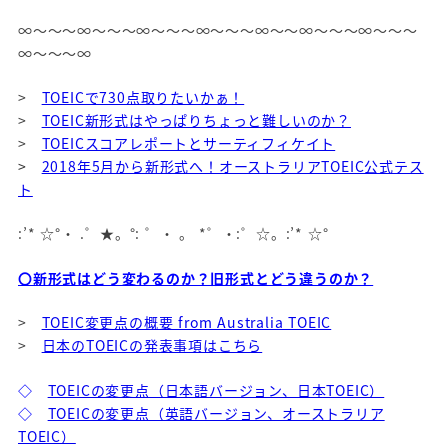
∞～～～∞～～～∞～～～∞～～～∞～～∞～～～∞～～～
∞～～～∞
>
TOEICで730点取りたいかぁ！
>
TOEIC新形式はやっぱりちょっと難しいのか？
>
TOEICスコアレポートとサーティフィケイト
>
2018年5月から新形式へ！オーストラリアTOEIC公式テス
ト
:’* ☆°・ .゜★。°: ゜・ 。 *゜・:゜☆。:’* ☆°
〇新形式はどう変わるのか？旧形式とどう違うのか？
>
TOEIC変更点の概要 from Australia TOEIC
>
日本のTOEICの発表事項はこちら
◇
TOEICの変更点（日本語バージョン、日本TOEIC）
◇
TOEICの変更点（英語バージョン、オーストラリア
TOEIC）