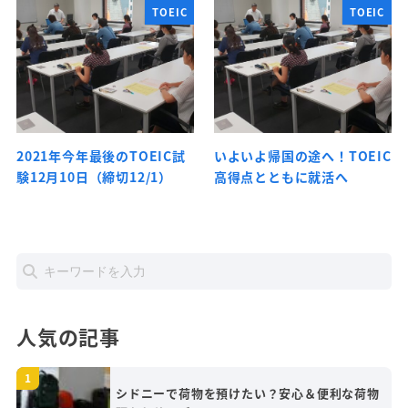
TOEIC
TOEIC
2021年今年最後のTOEIC試
いよいよ帰国の途へ！TOEIC
験12月10日（締切12/1）
高得点とともに就活へ
人気の記事
シドニーで荷物を預けたい？安心＆便利な荷物