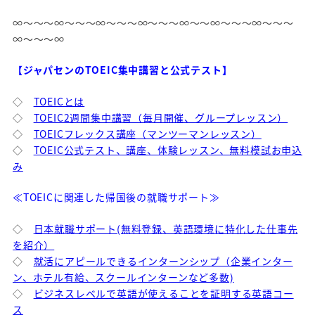
∞～～～∞～～～∞～～～∞～～～∞～～∞～～～∞～～～
∞～～～∞
【ジャパセンのTOEIC集中講習と公式テスト】
◇
TOEICとは
◇
TOEIC2週間集中講習（毎月開催、グループレッスン）
◇
TOEICフレックス講座（マンツーマンレッスン）
◇
TOEIC公式テスト、講座、体験レッスン、無料模試お申込
み
≪TOEICに関連した帰国後の就職サポート≫
◇
日本就職サポート(無料登録、英語環境に特化した仕事先
を紹介）
◇
就活にアピールできるインターンシップ（企業インター
ン、ホテル有給、スクールインターンなど多数)
◇
ビジネスレベルで英語が使えることを証明する英語コー
ス