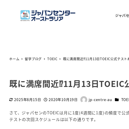
ジャパ
ホーム
留学ブログ
TOEIC
既に満席間近⁉11月13日TOEIC公式テス
既に満席間近⁉11月13日TOE
カテゴ
2025年8月15日
2020年10月19日
jp-centre-au
TOE
更新日
投稿日
著
者
さて、ジャパセンのTOEICは月に1度(4週間に1度)の頻度で
テストの次回スケジュールは以下の通りです。