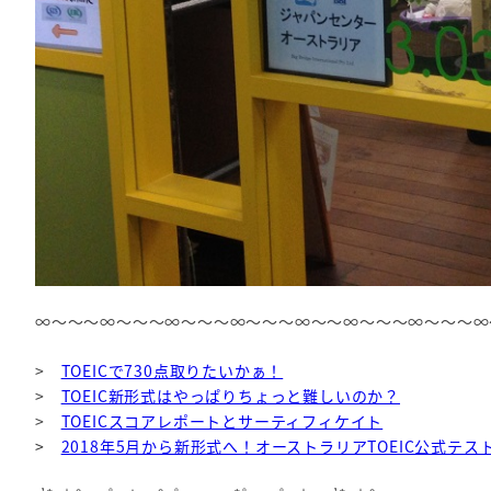
∞～～～∞～～～∞～～～∞～～～∞～～∞～～～∞～～～∞
>
TOEICで730点取りたいかぁ！
>
TOEIC新形式はやっぱりちょっと難しいのか？
>
TOEICスコアレポートとサーティフィケイト
>
2018年5月から新形式へ！オーストラリアTOEIC公式テス