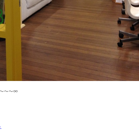
～～～∞
ト