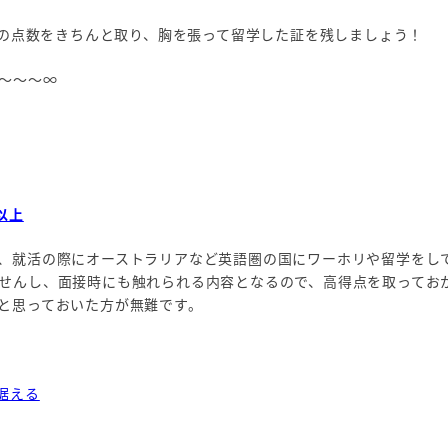
Cの点数をきちんと取り、胸を張って留学した証を残しましょう！
～～～∞
点以上
、就活の際にオーストラリアなど英語圏の国にワーホリや留学をし
せんし、面接時にも触れられる内容となるので、高得点を取ってお
と思っておいた方が無難です。
据える