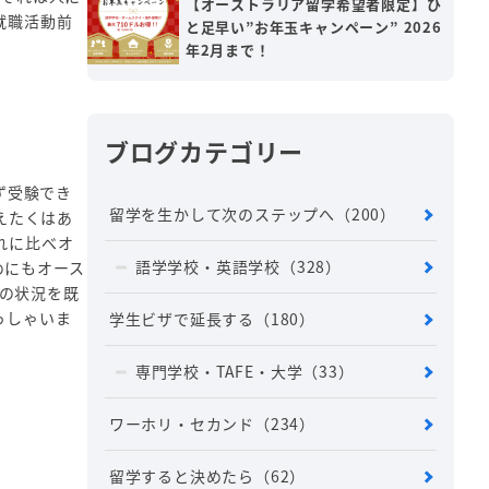
【オーストラリア留学希望者限定】ひ
就職活動前
と足早い”お年玉キャンペーン” 2026
年2月まで！
ブログカテゴリー
ず受験でき
留学を生かして次のステップへ
（200）
えたくはあ
れに比べオ
語学学校・英語学校
（328）
めにもオース
この状況を既
っしゃいま
学生ビザで延長する
（180）
専門学校・TAFE・大学
（33）
ワーホリ・セカンド
（234）
留学すると決めたら
（62）