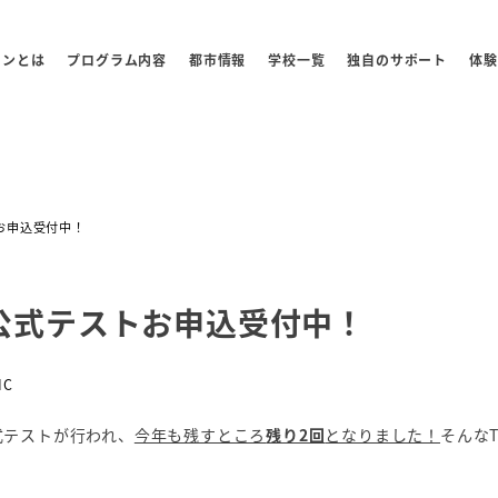
センとは
プログラム内容
都市情報
学校一覧
独自のサポート
体験
トお申込受付中！
IC公式テストお申込受付中！
リー
IC
公式テストが行われ、
今年も残すところ
残り2回
となりました！
そんなT