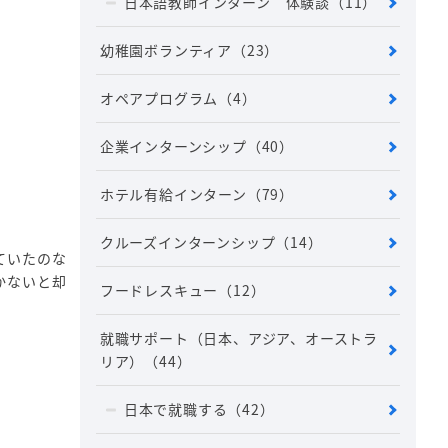
日本語教師インターン 体験談
（11）
幼稚園ボランティア
（23）
オペアプログラム
（4）
企業インターンシップ
（40）
ホテル有給インターン
（79）
クルーズインターンシップ
（14）
ていたのな
かないと却
フードレスキュー
（12）
就職サポート（日本、アジア、オーストラ
リア）
（44）
日本で就職する
（42）