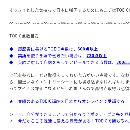
すっきりとした気持ちで日本に帰国するためにもまずはTOEI
∞～～～∞～～～∞～～～∞～～～∞～～∞～～～∞～～～∞
TOEIC点数目安：
◆ 履歴書に書けるTOEIC点数は、
600点以上
◆ 英語を使う部署で働きたい場合は、
730点以上
◆ 英語に対して自信をもってアピールできる点数は、
800
上記を参考に、ぜひ取得をしておいた方がいい点数です。なお
ら、間違いなくエントリーシートにも書き込まなければいけま
ってマイナス評価になるかもしれませんので高得点取得は必須
★
実績のあるTOEIC講座を日本からオンラインで受講する
＞
今、自分ができることって何だろう？ポジティブに先を見
＞
今だからこそ就活に備える意義がある！TOEICで勝ち取れ