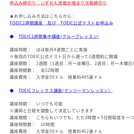
申込み締切り：
いずれも席数が埋まり次第締切
り
★お申し込み方法はこちらから：
TOEIC2週間講座 及び TOEIC公式テストお申込み
◆
TOEIC2週間集中講座(グループレッスン)
講座時期： ほぼ毎月4週間ごとに実施
※毎回のTOEIC公式テスト日から遡って2週間前に開講
講座期間： 2週間（1週目：月～金曜日、2週目：月～木曜日
講座時間数： 全32時間
講座費用： 入学金50ドル 授業料495豪ドル
◆
TOEICフレックス講座(マンツーマンレッスン）
講座時期： いつでも可能
※講師と日程を調整して決定していきます
講座期間： こちらもいつでも。ただ2時間×5日間程度を一
講座時間数： 10時間
講座費用： 入学金50ドル 授業料462豪ドル