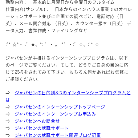
勤務内容： 基本的に月曜日から金曜日のフルタイム
仕事内容(サンプル)： 日本からのインハウス事業でのオペレ
ーションサポート並びに企画での調べごと、電話対応（日
英）、メール問合対応 （日英）、カウンター接客（日英） デ
ータ入力、書類作成・ファイリングなど
:’* ☆°・ .゜★。°: ゜・ 。 *゜・:゜☆。:’* ☆
ジャパセンが手掛けるインターンシッププログラムは、以下
のページでご覧ください。そして、どうぞご自身の目的に応
じて選択をされてみて下さい。もちろん何かあればお気軽に
ご相談ください。
⇒
ジャパセンの目的別8つのインターンシッププログラムと
は
⇒
ジャパセンのインターンシップトップページ
⇒
ジャパセンのインターンシップお申込み
⇒
ジャパセンへお問合せ
⇒
ジャパセンの就職サポート
⇒
ジャパセンの就職サポート関連ブログ記事