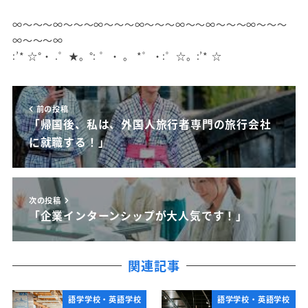
∞～～～∞～～～∞～～～∞～～～∞～～∞～～～∞～～～
∞～～～∞
:’* ☆°・ .゜★。°: ゜・ 。 *゜・:゜☆。:’* ☆
前の投稿
「帰国後、私は、外国人旅行者専門の旅行会社
に就職する！」
次の投稿
「企業インターンシップが大人気です！」
関連記事
語学学校・英語学校
語学学校・英語学校