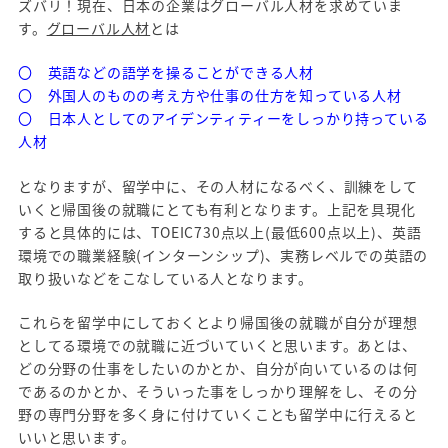
ズバリ！現在、日本の企業はグローバル人材を求めていま
す。
グローバル人材
とは
〇 英語などの語学を操ることができる人材
〇 外国人のものの考え方や仕事の仕方を知っている人材
〇 日本人としてのアイデンティティーをしっかり持っている
人材
となりますが、留学中に、その人材になるべく、訓練をして
いくと帰国後の就職にとても有利となります。上記を具現化
すると具体的には、TOEIC730点以上(最低600点以上)、英語
環境での職業経験(インターンシップ)、実務レベルでの英語の
取り扱いなどをこなしている人となります。
これらを留学中にしておくとより帰国後の就職が自分が理想
としてる環境での就職に近づいていくと思います。あとは、
どの分野の仕事をしたいのかとか、自分が向いているのは何
であるのかとか、そういった事をしっかり理解をし、その分
野の専門分野を多く身に付けていくことも留学中に行えると
いいと思います。