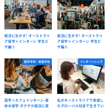
就活に生かす! オーストラリ
就活に生かす! オーストラリ
ア留学×インターン 学生ビ
ア留学×インターン 学生ビ
ザ編①
ザ編②
語学学校・英語学校
インターンシップ
語学＋カフェインターン-夏
私がオーストラリアで実感し
休み留学 ガクチカ就活に直
たグローバル社会で生きてい