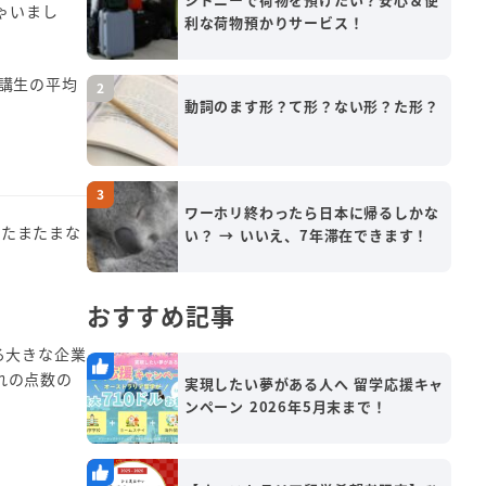
ゃいまし
利な荷物預かりサービス！
受講生の平均
動詞のます形？て形？ない形？た形？
ワーホリ終わったら日本に帰るしかな
、たまたまな
い？ → いいえ、7年滞在できます！
おすすめ記事
る大きな企業
れの点数の
実現したい夢がある人へ 留学応援キャ
ンペーン 2026年5月末まで！