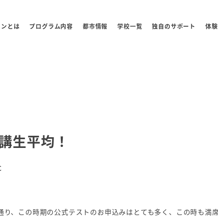
センとは
プログラム内容
都市情報
学校一覧
独自のサポート
体験
受講生平均！
ー
C
例年通り、この時期の公式テストのお申込みはとても多く、この時も満