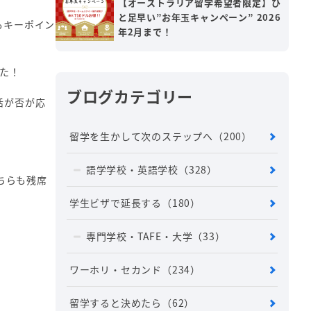
【オーストラリア留学希望者限定】ひ
と足早い”お年玉キャンペーン” 2026
もキーポイン
年2月まで！
した！
ブログカテゴリー
活が否が応
留学を生かして次のステップへ
（200）
語学学校・英語学校
（328）
ちらも残席
学生ビザで延長する
（180）
専門学校・TAFE・大学
（33）
ワーホリ・セカンド
（234）
留学すると決めたら
（62）