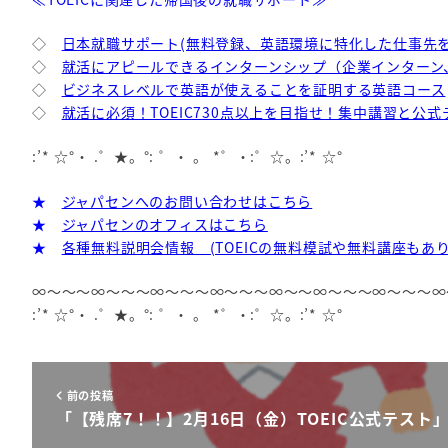
◇
日本就職サポート(無料登録、英語環境に特化した仕事先
◇
就活にアピールできるインターンシップ（企業インターン
◇
ビジネスレベルで英語が使えることを証明する英語コース
◇
就活に必須！TOEIC730点以上を目指せ！集中講習と公式
:’* ☆°・ .゜★。°: ゜・ 。 *゜・:゜☆。:’* ☆°
★
ジャパセンへのお問い合わせはこちら
★
ジャパセンのオフィスはこちら
★
各種無料説明会情報 (TOEICの無料模試や無料講座もあり
∞～～～∞～～～∞～～～∞～～～∞～～∞～～～∞～～～∞
:’* ☆°・ .゜★。°: ゜・ 。 *゜・:゜☆。:’* ☆°
前の投稿
「【残席7！！】2月16日（金）TOEIC公式テスト