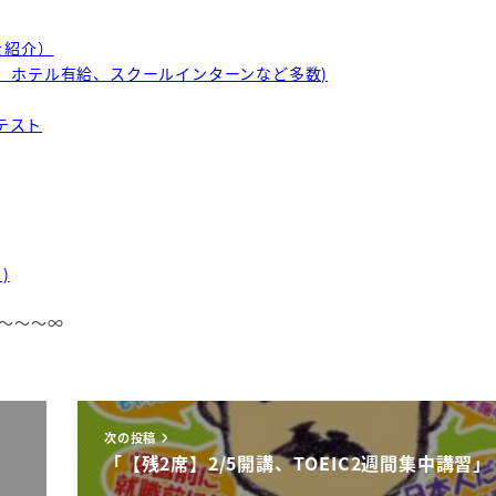
を紹介）
、ホテル有給、スクールインターンなど多数)
テスト
)
～～～∞
次の投稿
」
「【残2席】2/5開講、TOEIC2週間集中講習」