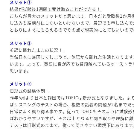
メリット①
結果が試験後1週間で受け取ることができる！
こちらが最大のメリットだと思います。日本だと受験後1か月
し込みも結構前にしないといけないので、最短でも申し込んで
とおりにすぐにもらえるのでその点が現実的にとてもいいので
メリット②
英語に慣れたままの状況！
当然日本に帰国してしまうと、英語から離れた生活となります
います。よって、英語に否が応でも普段触れているオーストラ
思います。
メリット③
旧形式の試験体制！
昨年5月より日本と韓国ではTOEICは新形式となりました。
ばリスニングのテストの場合、複数の話者の問題が2名までだ
日常によく興り得る事です。従ってTOEICもそのように試験
ばわかりやすいですが、それ以上となると聞き取りや理解に難
テストは旧形式のままで、従って聞きやすい環境下にあります