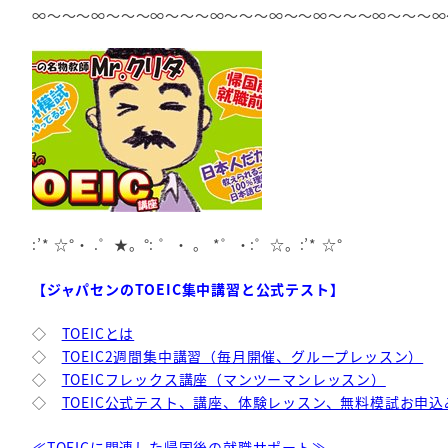
∞～～～∞～～～∞～～～∞～～～∞～～∞～～～∞～～～∞
:’* ☆°・ .゜★。°: ゜・ 。 *゜・:゜☆。:’* ☆°
【ジャパセンのTOEIC集中講習と公式テスト】
◇
TOEICとは
◇
TOEIC2週間集中講習（毎月開催、グループレッスン）
◇
TOEICフレックス講座（マンツーマンレッスン）
◇
TOEIC公式テスト、講座、体験レッスン、無料模試お申込
≪TOEICに関連した帰国後の就職サポート≫