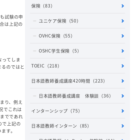
保険
（83）
かも試験の申
ユニケア保険
（50）
合は上記の
OVHC保険
（55）
OSHC学生保険
（5）
なってしま
TOEIC
（218）
なるのではと
日本語教師養成講座420時間
（223）
日本語教師養成講座 体験談
（36）
つまり、例え
況でこれは
インターンシップ
（75）
名までであれ
ので上記の
日本語教師インターン
（85）
います。