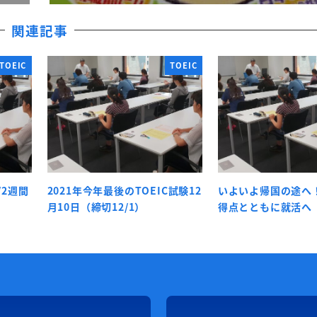
関連記事
TOEIC
TOEIC
/2週間
2021年今年最後のTOEIC試験12
いよいよ帰国の途へ！
月10日（締切12/1）
得点とともに就活へ