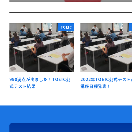
TOEIC
990満点が出ました！TOEIC公
2022年TOEIC公式テスト
式テスト結果
講座日程発表！