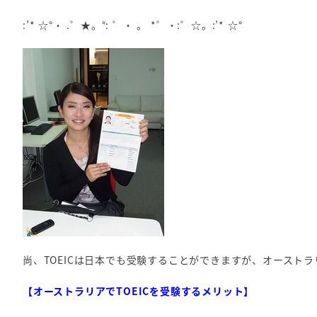
:’* ☆°・ .゜★。°: ゜・ 。 *゜・:゜☆。:’* ☆°
尚、TOEICは日本でも受験することができますが、オースト
【オーストラリアでTOEICを受験するメリット】