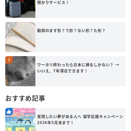
預かりサービス！
動詞のます形？て形？ない形？た形？
ワーホリ終わったら日本に帰るしかない？ →
いいえ、7年滞在できます！
おすすめ記事
実現したい夢がある人へ 留学応援キャンペーン
2026年5月末まで！