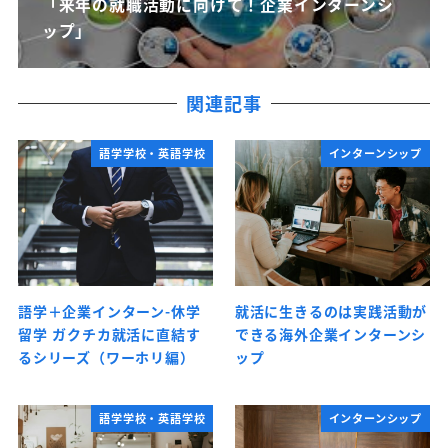
「来年の就職活動に向けて！企業インターンシ
ップ」
関連記事
語学学校・英語学校
インターンシップ
語学＋企業インターン-休学
就活に生きるのは実践活動が
留学 ガクチカ就活に直結す
できる海外企業インターンシ
るシリーズ（ワーホリ編）
ップ
語学学校・英語学校
インターンシップ