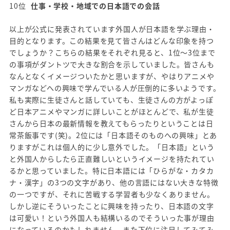
10位
仕事・学校・地域での日本語での会話
以上が公式に発表されています外国人が日本語を学ぶ理由・
目的となります。この結果を見て皆さんはどんな印象を持つ
でしょうか？こちらの結果をそれぞれ見ると、1位～3位まで
の事項がダントツで大きな割合を示していました。皆さんも
なんとなくイメージついたかと思いますが、やはりアニメや
マンガなどへの興味で学んでいる人が圧倒的に多いようです。
私も実際に生徒さんと話していても、生徒さんの方がよっぽ
ど日本アニメやマンガに詳しいことがほとんどで、私が生徒
さんから日本の最新情報を教えてもらったりということは日
常茶飯事です(笑)。2位には「日本語そのものへの興味」とあ
りますがこれは個人的に少し意外でした。「日本語」という
と外国人からしたら正直難しいというイメージを持たれてい
るかと思っていました。特に日本語には「ひらがな・カタカ
ナ・漢字」の3つの文字があり、他の言語にはない大きな特徴
の一つですが、それに苦戦する学習者も少なくありません。
しかし逆にそういったことに興味を持ったり、日本語の文字
は可愛い！という外国人も結構いるのでそういった事が理由
になっているのかもしれません。また下位に注目してみてみ