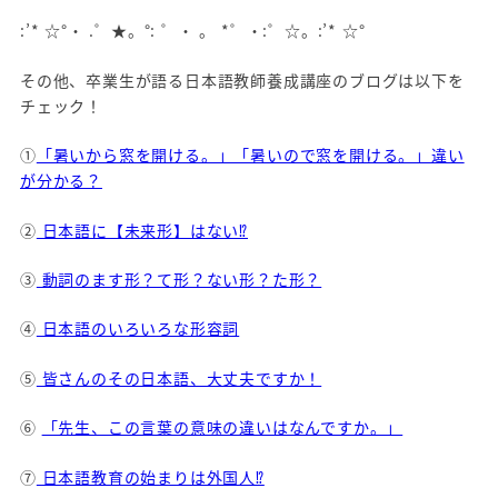
:’* ☆°・ .゜★。°: ゜・ 。 *゜・:゜☆。:’* ☆°
その他、卒業生が語る日本語教師養成講座のブログは以下を
チェック！
①
「暑いから窓を開ける。」「暑いので窓を開ける。」違い
が分かる？
②
日本語に【未来形】はない⁉
③
動詞のます形？て形？ない形？た形？
④
日本語のいろいろな形容詞
⑤
皆さんのその日本語、大丈夫ですか！
⑥
「先生、この言葉の意味の違いはなんですか。」
⑦
日本語教育の始まりは外国人⁉