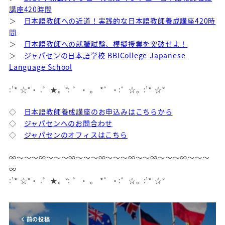
講座420時間
＞
日本語教師への近道！実践的な日本語教師養成講座420時
間
＞
日本語教師への就職試験、模擬授業を突破せよ！
＞
ジャパセンの日本語学校 BBICollege Japanese
Language School
:’* ☆°・ .゜★。°: ゜・ 。 *゜・:゜☆。:’* ☆°
◇
日本語教師養成講座のお申込みはこちらから
◇
ジャパセンへのお問合わせ
◇
ジャパセンのオフィスはこちら
∞～～～∞～～～∞～～～∞～～～∞～～∞～～～∞～～～
∞
:’* ☆°・ .゜★。°: ゜・ 。 *゜・:゜☆。:’* ☆°
前の投稿