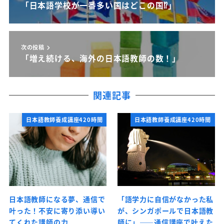
「日本語学校が一番多い国はどこの国⁉」
次の投稿
「増え続ける、海外の日本語教師の数！」
関連記事
日本語教師養成講座420時間
日本語教師養成講座420時間
日本語教師になる夢、通信で
「語学力に自信がなかった私
叶った！不安に寄り添い導い
が、シンガポールで日本語教
てくれた講師の力
師に」――通信講座で叶えた