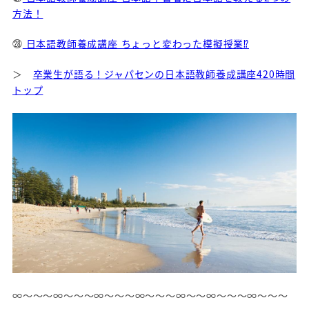
方法！
㉘
日本語教師養成講座 ちょっと変わった模擬授業⁉
＞
卒業生が語る！ジャパセンの日本語教師養成講座420時間
トップ
∞～～～∞～～～∞～～～∞～～～∞～～∞～～～∞～～～