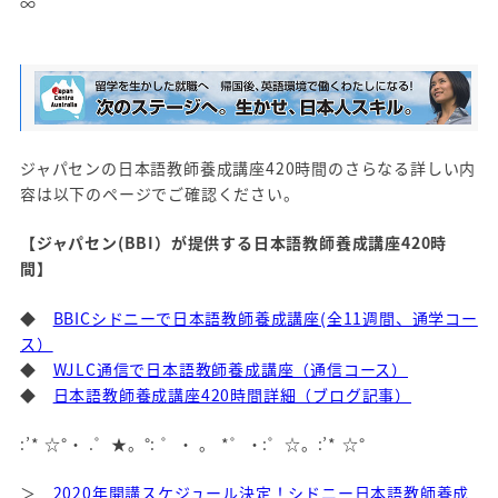
∞
ジャパセンの日本語教師養成講座420時間のさらなる詳しい内
容は以下のページでご確認ください。
【ジャパセン(BBI）が提供する日本語教師養成講座420時
間】
◆
BBICシドニーで日本語教師養成講座(全11週間、通学コー
ス）
◆
WJLC通信で日本語教師養成講座（通信コース）
◆
日本語教師養成講座420時間詳細（ブログ記事）
:’* ☆°・ .゜★。°: ゜・ 。 *゜・:゜☆。:’* ☆°
＞
2020年開講スケジュール決定！シドニー日本語教師養成