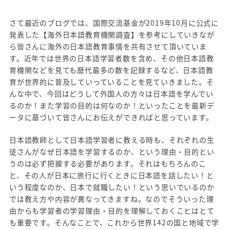
さて最近のブログでは、国際交流基金が2019年10月に公式に
発表した【海外日本語教育機関調査】を参考にしていきなが
ら皆さんに海外の日本語教育事情を共有させて頂いていま
す。近年では世界の日本語学習者数を含め、その他日本語教
育機関などを見ても歴代最多の数を記録するなど、日本語教
育が世界的に普及していっていることを見ていきました。そ
んな中で、今回はどうして外国人の方々は日本語を学んでい
るのか！また学習の目的は何なのか！といったことを最新デ
ータに基づいて皆さんにお伝えができればと思っています。
日本語教師として日本語学習者に教える時も、それぞれの生
徒さんがなぜ日本語を学習するのか、という理由・目的とい
うのは必ず把握する必要があります。それはもちろんのこ
と、その人が日本に旅行に行くときに日本語を話したい！と
いう程度なのか、日本で就職したい！という思いでいるのか
では教え方や内容が異なってきますね。なのでそういった理
由からも学習者の学習理由・目的を理解しておくことはとて
も重要です。そんなことで、これから世界142の国と地域で学