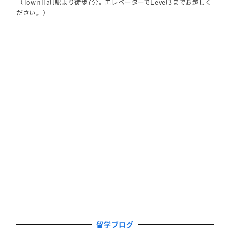
（TownHall駅より徒歩7分。エレベーターでLevel3までお越しく
ださい。）
留学ブログ