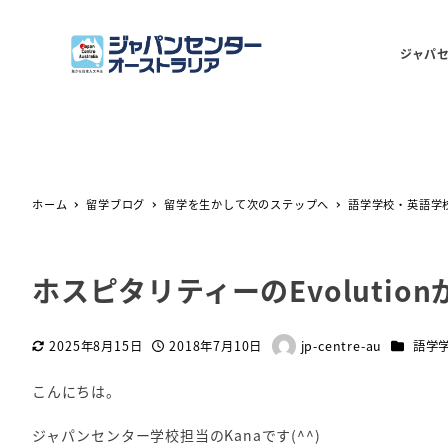
ジャパ
ホーム
留学ブログ
留学を生かして次のステップへ
語学学校・英語学
ホスピタリティーのEvoluti
カテゴリ
2025年8月15日
2018年7月10日
jp-centre-au
語学
更新日
投稿日
著
者
こんにちは。
ジャパンセンター学校担当のKanaです(^^)