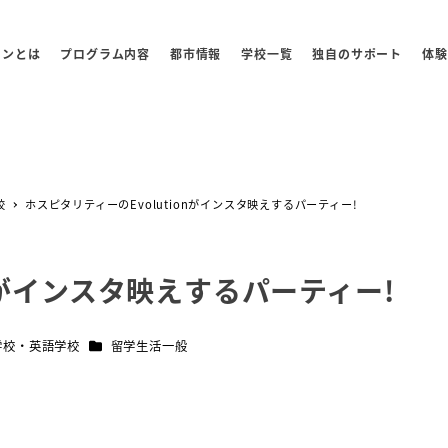
センとは
プログラム内容
都市情報
学校一覧
独自のサポート
体験
校
ホスピタリティーのEvolutionがインスタ映えするパーティー!
onがインスタ映えするパーティー!
ー
カテゴリー
学校・英語学校
留学生活一般