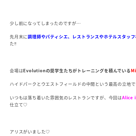
少し前になってしまったのですが…
先月末に
調理師やパティシエ、レストランスやホテルスタッフなど
た‼
会場は
Evolutionの奨学生たちがトレーニングを積んでいる
Mi
ハイドパークとウエストフィールドの中間という最高の立地で
いつもは落ち着いた雰囲気のレストランですが、今回は
Alice
仕立て♡
アリスがいました♡