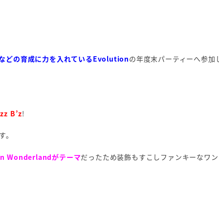
の育成に力を入れているEvolution
の年度末パーティーへ参加
zz B’z
!
す。
 in Wonderlandがテーマ
だったため装飾もすこしファンキーなワン