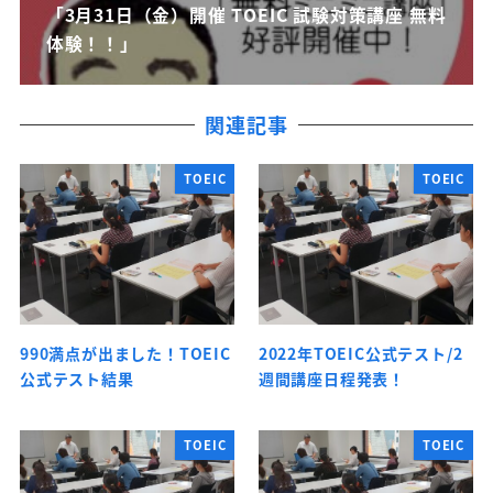
「3月31日（金）開催 TOEIC 試験対策講座 無料
体験！！」
関連記事
TOEIC
TOEIC
990満点が出ました！TOEIC
2022年TOEIC公式テスト/2
公式テスト結果
週間講座日程発表！
TOEIC
TOEIC