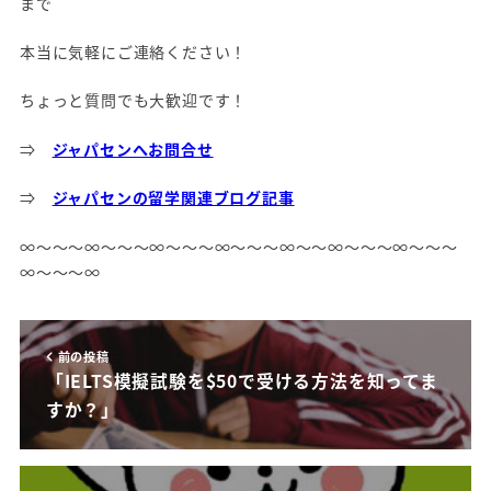
まで
本当に気軽にご連絡ください！
ちょっと質問でも大歓迎です！
⇒
ジャパセンへお問合せ
⇒
ジャパセンの留学関連ブログ記事
∞～～～∞～～～∞～～～∞～～～∞～～∞～～～∞～～～
∞～～～∞
前の投稿
「IELTS模擬試験を$50で受ける方法を知ってま
すか？」