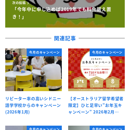
次の投稿
「今年中に申し込めば2019年でも料金据え置
き！」
関連記事
今月のキャンペーン
今月のキャンペーン
リピーター率の高いシドニー
【オーストラリア留学希望者
語学学校からのキャンペーン
限定】ひと足早い”お年玉キ
(2026年1月)
ャンペーン” 2026年2月…
今月のキャンペーン
今月のキャンペーン