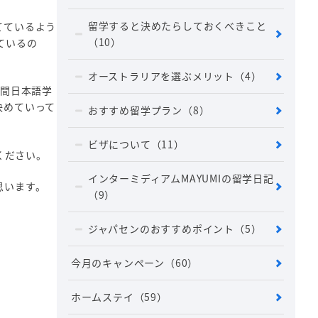
留学すると決めたらしておくべきこと
てているよう
（10）
ているの
オーストラリアを選ぶメリット
（4）
民間日本語学
決めていって
おすすめ留学プラン
（8）
ビザについて
（11）
ください。
インターミディアムMAYUMIの留学日記
思います。
（9）
ジャパセンのおすすめポイント
（5）
今月のキャンペーン
（60）
ホームステイ
（59）