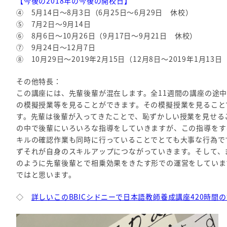
【今後の2018年の今後の開校日】
④ 5月14日～8月3日（6月25日～6月29日 休校）
⑤ 7月2日～9月14日
⑥ 8月6日～10月26日（9月17日～9月21日 休校）
⑦ 9月24日～12月7日
⑧ 10月29日～2019年2月15日（12月8日～2019年1月13
その他特長：
この講座には、先輩後輩が混在します。全11週間の講座の途
の模擬授業等を見ることができます。その模擬授業を見ること
す。先輩は後輩が入ってきたことで、恥ずかしい授業を見せる
の中で後輩にいろいろな指導をしていきますが、この指導をす
キルの確認作業も同時に行っていることでとても大事な行為で
ずそれが自身のスキルアップにつながっていきます。そして、
のように先輩後輩とで相乗効果をきたす形での運営をしていま
ではと思います。
◇
詳しいこのBBICシドニーで日本語教師養成講座420時間