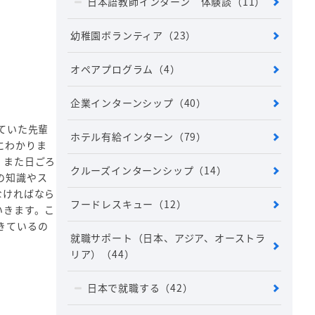
日本語教師インターン 体験談
（11）
幼稚園ボランティア
（23）
オペアプログラム
（4）
企業インターンシップ
（40）
ていた先輩
ホテル有給インターン
（79）
にわかりま
。また日ごろ
クルーズインターンシップ
（14）
の知識やス
なければなら
フードレスキュー
（12）
いきます。こ
きているの
就職サポート（日本、アジア、オーストラ
リア）
（44）
日本で就職する
（42）