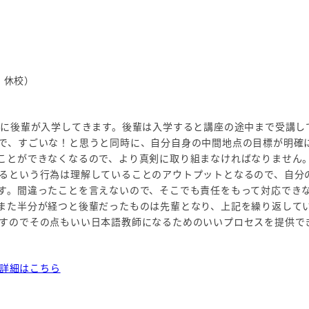
日 休校）
中に後輩が入学してきます。後輩は入学すると講座の途中まで受講し
で、すごいな！と思うと同時に、自分自身の中間地点の目標が明確
ことができなくなるので、より真剣に取り組まなければなりません
るという行為は理解していることのアウトプットとなるので、自分
す。間違ったことを言えないので、そこでも責任をもって対応でき
また半分が経つと後輩だったものは先輩となり、上記を繰り返して
すのでその点もいい日本語教師になるためのいいプロセスを提供で
の詳細はこちら