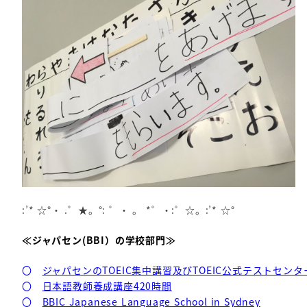
:’* ☆°・ .゜★。°: ゜・ 。 *゜・:゜☆。:’* ☆°
≪ジャパセン(BBI）の学校部門≫
〇
ジャパセンのTOEIC集中講習及びTOEIC公式テストセンタ
〇
日本語教師養成講座420時間
〇
BBIC Japanese Language School in Sydney