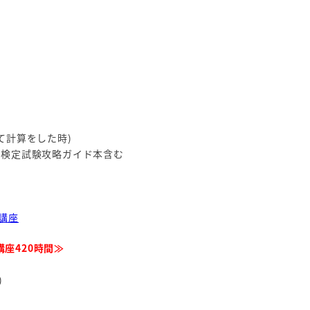
して計算をした時)
力検定試験攻略ガイド本含む
講座
講座420時間≫
)