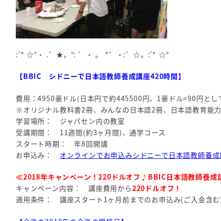
:’* ☆°・ .゜★。°: ゜・ 。 *゜・:゜☆。:’* ☆°
【BBIC シドニーで日本語教師養成講座420時間】
費用：4950豪ドル(日本円で約445500円、1豪ドル=90円と
※オリジナル教科書2冊、みんなの日本語2冊、日本語教育能
学習場所： ジャパセン内の教室
受講期間： 11週間(約3ヶ月間)、通学コース
スタート時期： 年8回開講
お申込み：
オンラインでお申込みシドニーで日本語教師養成
≪2018年キャンペーン！220ドルオフ♪BBIC日本語教師養成
キャンペーン内容： 講座費用から
220ドルオフ！
適用条件： 講座スタート1ヶ月前までのお申込み(ご入金含む