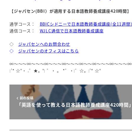
【ジャパセン(BBI）が適用する日本語教師養成講座420時間】
通学コース：
BBICシドニーで日本語教師養成講座(全11週間
通信コース：
WJLC通信で日本語教師養成講座
◇
ジャパセンへのお問合わせ
◇
ジャパセンのオフィスはこちら
∞～～～∞～～～∞～～～∞～～～∞～～∞～～～∞～～～∞
:’* ☆°・ .゜★。°: ゜・ 。 *゜・:゜☆。:’* ☆°
前の投稿
「英語を使って教える日本語教師養成講座420時間