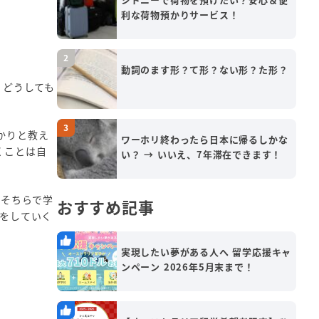
利な荷物預かりサービス！
動詞のます形？て形？ない形？た形？
、どうしても
かりと教え
ワーホリ終わったら日本に帰るしかな
くことは自
い？ → いいえ、7年滞在できます！
でそちらで学
おすすめ記事
をしていく
実現したい夢がある人へ 留学応援キャ
ンペーン 2026年5月末まで！