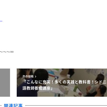
）
～～～∞
次の投稿
「こんなに充実！多くの実践と教科書！シドニ
」
語教師養成講座」
関連記事