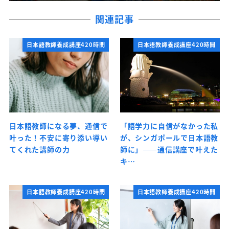
関連記事
日本語教師養成講座420時間
日本語教師養成講座420時間
日本語教師になる夢、通信で
「語学力に自信がなかった私
叶った！不安に寄り添い導い
が、シンガポールで日本語教
てくれた講師の力
師に」――通信講座で叶えた
キ…
日本語教師養成講座420時間
日本語教師養成講座420時間