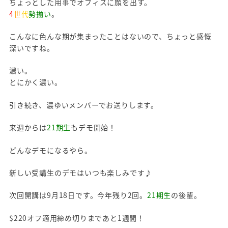
ちょっとした用事でオフィスに顔を出す。
4
世
代
勢揃い
。
こんなに色んな期が集まったことはないので、ちょっと感慨
深いですね。
濃い。
とにかく濃い。
引き続き、濃ゆいメンバーでお送りします。
来週からは
21期生
もデモ開始！
どんなデモになるやら。
新しい受講生のデモはいつも楽しみです♪
次回開講は9月18日です。今年残り2回。
21期生
の後輩。
$220オフ適用締め切りまであと1週間！