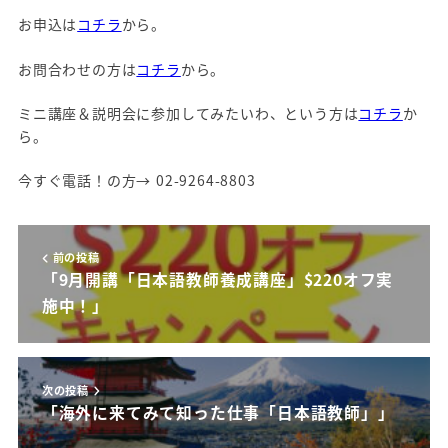
お申込は
コチラ
から。
お問合わせの方は
コチラ
から。
ミニ講座＆説明会に参加してみたいわ、という方は
コチラ
か
ら。
今すぐ電話！の方→ 02-9264-8803
前の投稿
「9月開講「日本語教師養成講座」$220オフ実
施中！」
次の投稿
「海外に来てみて知った仕事「日本語教師」」