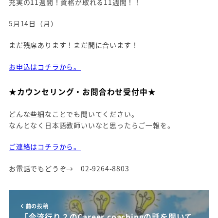
充実の11週間！資格が取れる11週間！！
5月14日（月）
まだ残席あります！まだ間に合います！
お申込はコチラから。
★カウンセリング・お問合わせ受付中★
どんな些細なことでも聞いてください。
なんとなく日本語教師いいなと思ったらご一報を。
ご連絡はコチラから。
お電話でもどうぞ→ 02-9264-8803
前の投稿
「今流行り？のCareer coachingの話を聞いて