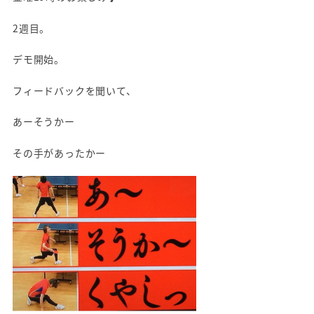
2週目。
デモ開始。
フィードバックを聞いて、
あーそうかー
その手があったかー