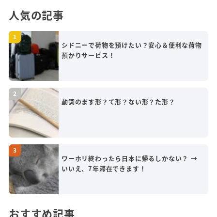
人気の記事
シドニーで荷物を預けたい？安心＆便利な荷物
預かりサービス！
動詞のます形？て形？ない形？た形？
ワーホリ終わったら日本に帰るしかない？ →
いいえ、7年滞在できます！
おすすめ記事