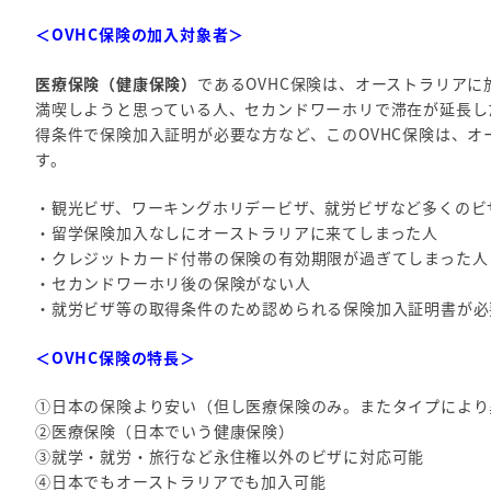
＜OVHC保険の加入対象者＞
医療保険（健康保険）
であるOVHC保険は、オーストラリア
満喫しようと思っている人、セカンドワーホリで滞在が延長し
得条件で保険加入証明が必要な方など、このOVHC保険は、
す。
・観光ビザ、ワーキングホリデービザ、就労ビザなど多くのビ
・留学保険加入なしにオーストラリアに来てしまった人
・クレジットカード付帯の保険の有効期限が過ぎてしまった人
・セカンドワーホリ後の保険がない人
・就労ビザ等の取得条件のため認められる保険加入証明書が必
＜OVHC保険の特長＞
①日本の保険より安い（但し医療保険のみ。またタイプにより
②医療保険（日本でいう健康保険）
③就学・就労・旅行など永住権以外のビザに対応可能
④日本でもオーストラリアでも加入可能