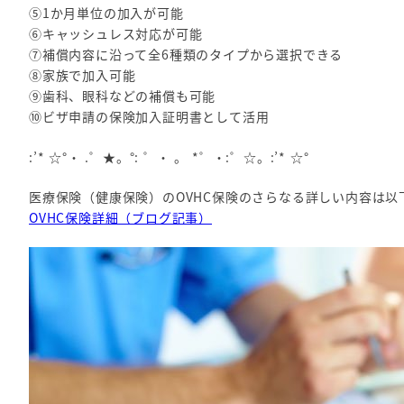
⑤1か月単位の加入が可能
⑥キャッシュレス対応が可能
⑦補償内容に沿って全6種類のタイプから選択できる
⑧家族で加入可能
⑨歯科、眼科などの補償も可能
⑩ビザ申請の保険加入証明書として活用
:’* ☆°・ .゜★。°: ゜・ 。 *゜・:゜☆。:’* ☆°
医療保険（健康保険）のOVHC保険のさらなる詳しい内容は
OVHC保険詳細（ブログ記事）