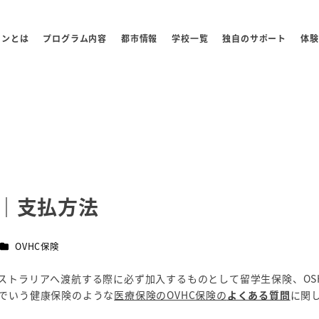
センとは
プログラム内容
都市情報
学校一覧
独自のサポート
体験
A｜支払方法
ー
カテゴリー
OVHC保険
ストラリアへ渡航する際に必ず加入するものとして留学生保険、OS
でいう健康保険のような
医療保険のOVHC保険の
よくある質問
に関