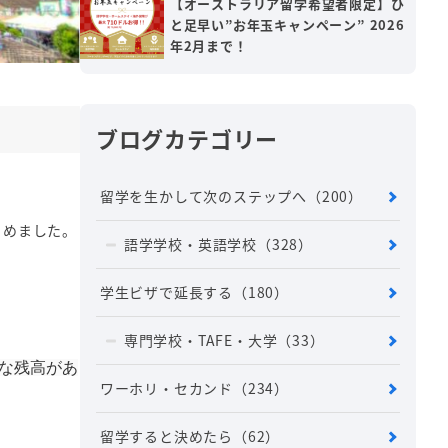
【オーストラリア留学希望者限定】ひ
と足早い”お年玉キャンペーン” 2026
年2月まで！
ブログカテゴリー
留学を生かして次のステップへ
（200）
とめました。
語学学校・英語学校
（328）
学生ビザで延長する
（180）
専門学校・TAFE・大学
（33）
分な残高があ
ワーホリ・セカンド
（234）
留学すると決めたら
（62）