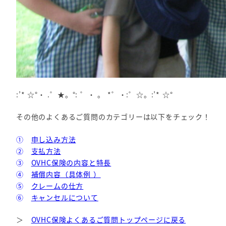
:’* ☆°・ .゜★。°: ゜・ 。 *゜・:゜☆。:’* ☆°
その他のよくあるご質問のカテゴリーは以下をチェック！
①
申し込み方法
②
支払方法
③
OVHC保険の内容と特長
④
補償内容（具体例 ）
⑤
クレームの仕方
⑥
キャンセルについて
＞
OVHC保険よくあるご質問トップページに戻る