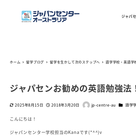
ジャパ
ホーム
留学ブログ
留学を生かして次のステップへ
語学学校・英語学
ジャパセンお勧めの英語勉強法
カテゴリ
2025年8月15日
2018年3月20日
jp-centre-au
語学
更新日
投稿日
著
者
こんにちは！
ジャパンセンター学校担当のKanaです(*^^)v