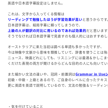
英語や日本語字幕設定はしません。
これは、文字から入ってくる情報は
リーディングで勉強したほうが学習効果が高い
と思うからです
日本語字幕は、結局字幕に頼ってしまうので、
上級の人が翻訳の対比に用いるのであれば効果的
だと思います
そうでなければ日本語字幕で見直すのも個人的にはおすすめし
オーストラリアに来た当初は調べる単語も多かったですが、
今は映像や文脈から意味を類推していて、辞書を使うことは殆
ニュース、映画どれにしても、リスニングには最適＆かしこま
くだけた表現の両方が聞けるからどんな目的の人にも向いてい
また細かい文法の違いや、冠詞・前置詞は
Grammar in Us
初級・中級・上級とあるので、ご自身のレベルに合ったテキス
更に英語を英語で説明しているので、文法の勉強＆リーディン
・気を付けていること