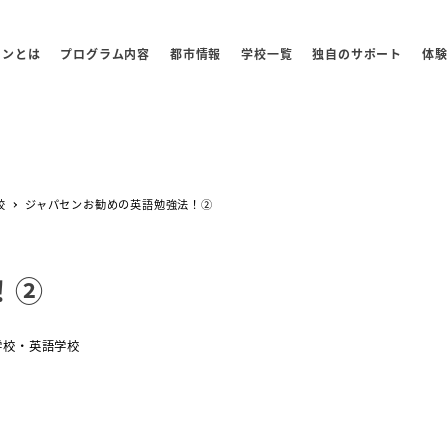
センとは
プログラム内容
都市情報
学校一覧
独自のサポート
体験
校
ジャパセンお勧めの英語勉強法！②
！②
ー
学校・英語学校