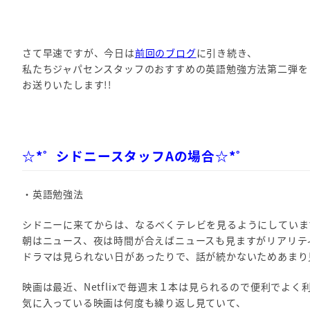
さて早速ですが、今日は
前回のブログ
に引き続き、
私たちジャパセンスタッフのおすすめの英語勉強方法第二弾を
お送りいたします!!
☆*゜シドニースタッフAの場合☆*゜
・英語勉強法
シドニーに来てからは、なるべくテレビを見るようにしていま
朝はニュース、夜は時間が合えばニュースも見ますがリアリテ
ドラマは見られない日があったりで、話が続かないためあまり
映画は最近、Netflixで毎週末１本は見られるので便利でよく
気に入っている映画は何度も繰り返し見ていて、